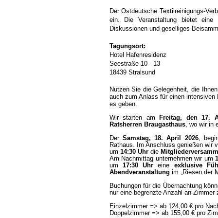
Der Ostdeutsche Textilreinigungs-Ve
ein. Die Veranstaltung bietet eine
Diskussionen und geselliges Beisamm
Tagungsort:
Hotel Hafenresidenz
Seestraße 10 - 13
18439 Stralsund
Nutzen Sie die Gelegenheit, die Ihnen
auch zum Anlass für einen intensiven
es geben.
Wir starten am
Freitag, den 17. A
Ratsherren Braugasthaus
, wo wir in
Der
Samstag, 18. April 2026
, beg
Rathaus. Im Anschluss genießen wir 
um
14:30 Uhr
die
Mitgliederversam
Am Nachmittag unternehmen wir um
um
17:30 Uhr
eine
exklusive Fü
Abendveranstaltung
im „Riesen der M
Buchungen für die Übernachtung könne
nur eine begrenzte Anzahl an Zimmer z
Einzelzimmer => ab 124,00 € pro Nach
Doppelzimmer => ab 155,00 € pro Zim