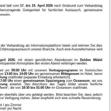
rband lädt vom
17. bis 19. April 2026
nach Stralsund zum Verbandstag
 hervorragende Gelegenheit für fachlichen Austausch, gemeinsame
ensein.
 der Verbandstag als Informationsplattform bietet und nehmen Sie dies
 Erfahrungsaustausch unserer Branche. Auch eine Ausstellermesse wird
pril 2026
, mit einem gemütlichen Abendessen im
Dolden Mädel
 entspannter Atmosphäre den ersten Abend verbringen werden.
innt um
09:00 Uhr
mit unserem
Vortragsprogramm
im historischen
von
13:00 bis 14:00 Uhr
ein gemeinsames
Mittagessen
im Hotel, bevor
mlung
stattfindet (separate Einladung erforderlich).
17:00 Uhr
einen
gemeinsamen Spaziergang
zum
Ozeaneum
, wo uns
hrung
erwartet. Den Abschluss des Tages bildet unsere festliche
eere“, die von
18:30 bis 01:00 Uhr
im Ozeaneum stattfindet.
n ebenfalls über uns getätigt werden. Bitte beachten Sie, dass jedoch
ur Verfügung stehen, daher empfiehlt sich eine schnelle Reservierung.
t / pro Zimmer
mer/ pro Nacht