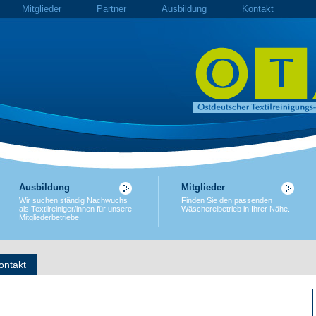
Mitglieder
Partner
Ausbildung
Kontakt
Ausbildung
Mitglieder
Wir suchen ständig Nachwuchs
Finden Sie den passenden
als Textilreiniger/innen für unsere
Wäschereibetrieb in Ihrer Nähe.
Mitgliederbetriebe.
ontakt
6