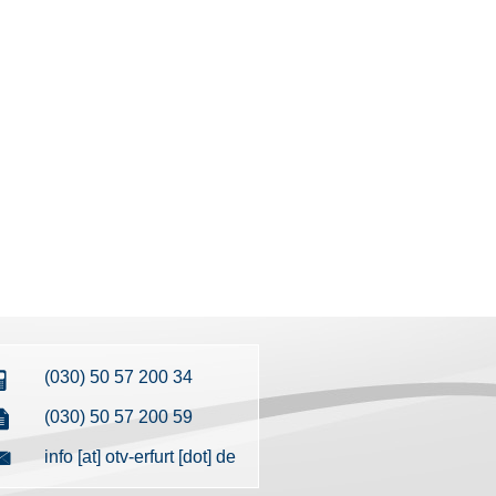
(030) 50 57 200 34
(030) 50 57 200 59
info [at] otv-erfurt [dot] de