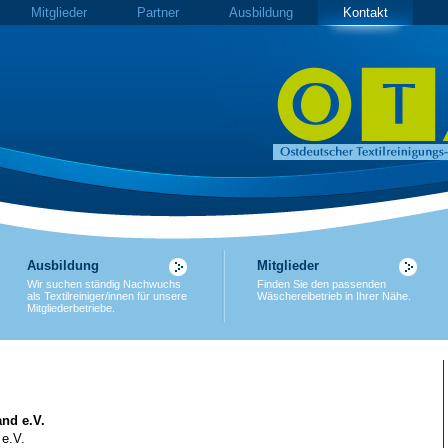
Mitglieder
Partner
Ausbildung
Kontakt
Ausbildung
Mitglieder
Wir suchen ständig Nachwuchs
Finden Sie den passenden
als Textilreiniger/innen für unsere
Wäschereibetrieb in Ihrer Nähe.
Mitgliederbetriebe.
nd e.V.
 e.V.