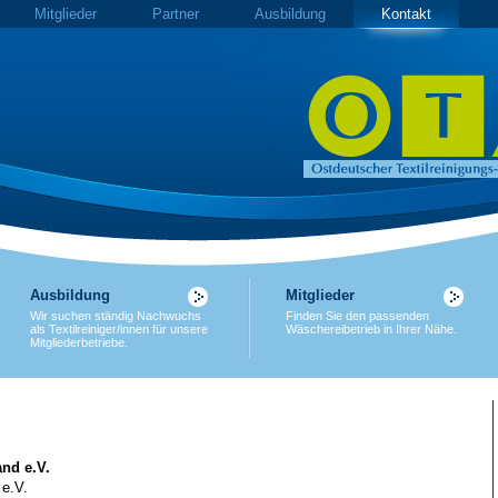
Mitglieder
Partner
Ausbildung
Kontakt
Ausbildung
Mitglieder
Wir suchen ständig Nachwuchs
Finden Sie den passenden
als Textilreiniger/innen für unsere
Wäschereibetrieb in Ihrer Nähe.
Mitgliederbetriebe.
nd e.V.
 e.V.