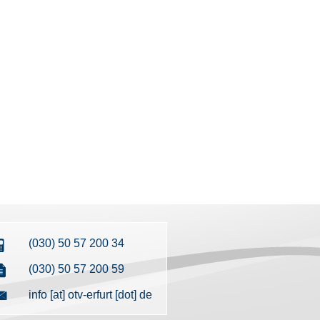
(030) 50 57 200 34
(030) 50 57 200 59
info [at] otv-erfurt [dot] de