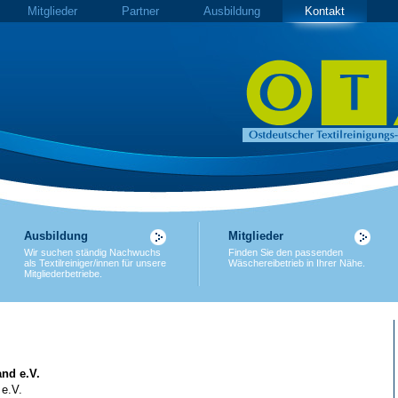
Mitglieder
Partner
Ausbildung
Kontakt
Ausbildung
Mitglieder
Wir suchen ständig Nachwuchs
Finden Sie den passenden
als Textilreiniger/innen für unsere
Wäschereibetrieb in Ihrer Nähe.
Mitgliederbetriebe.
nd e.V.
 e.V.