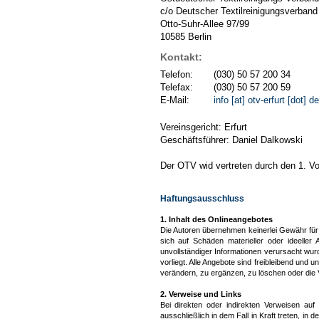
c/o Deutscher Textilreinigungsverband
Otto-Suhr-Allee 97/99
10585 Berlin
Kontakt:
Telefon:
(030) 50 57 200 34
Telefax:
(030) 50 57 200 59
E-Mail:
info [at] otv-erfurt [dot] de
Vereinsgericht: Erfurt
Geschäftsführer: Daniel Dalkowski
Der OTV wid vertreten durch den 1. Vo
Haftungsausschluss
1. Inhalt des Onlineangebotes
Die Autoren übernehmen keinerlei Gewähr für d
sich auf Schäden materieller oder ideeller
unvollständiger Informationen verursacht wur
vorliegt. Alle Angebote sind freibleibend und
verändern, zu ergänzen, zu löschen oder die Ve
2. Verweise und Links
Bei direkten oder indirekten Verweisen auf
ausschließlich in dem Fall in Kraft treten, i