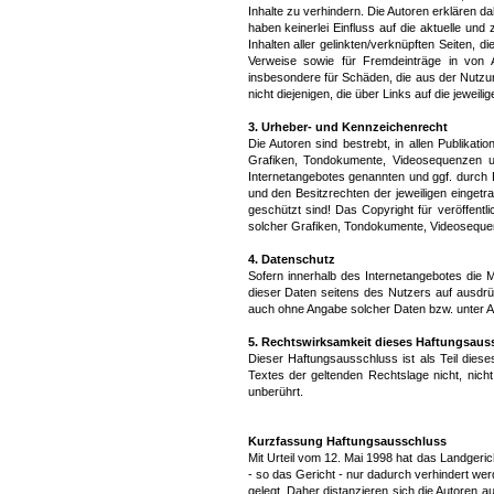
Inhalte zu verhindern. Die Autoren erklären d
haben keinerlei Einfluss auf die aktuelle und
Inhalten aller gelinkten/verknüpften Seiten, 
Verweise sowie für Fremdeinträge in von Au
insbesondere für Schäden, die aus der Nutzun
nicht diejenigen, die über Links auf die jeweili
3. Urheber- und Kennzeichenrecht
Die Autoren sind bestrebt, in allen Publika
Grafiken, Tondokumente, Videosequenzen un
Internetangebotes genannten und ggf. durch
und den Besitzrechten der jeweiligen eingetr
geschützt sind! Das Copyright für veröffentli
solcher Grafiken, Tondokumente, Videosequenz
4. Datenschutz
Sofern innerhalb des Internetangebotes die M
dieser Daten seitens des Nutzers auf ausdrüc
auch ohne Angabe solcher Daten bzw. unter A
5. Rechtswirksamkeit dieses Haftungsaus
Dieser Haftungsausschluss ist als Teil dies
Textes der geltenden Rechtslage nicht, nicht
unberührt.
Kurzfassung Haftungsausschluss
Mit Urteil vom 12. Mai 1998 hat das Landgeric
- so das Gericht - nur dadurch verhindert wer
gelegt. Daher distanzieren sich die Autoren au