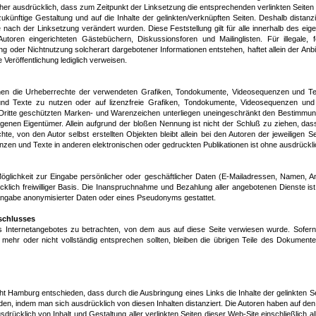
aher ausdrücklich, dass zum Zeitpunkt der Linksetzung die entsprechenden verlinkten Seiten fr
 zukünftige Gestaltung und auf die Inhalte der gelinkten/verknüpften Seiten. Deshalb distanzi
die nach der Linksetzung verändert wurden. Diese Feststellung gilt für alle innerhalb des e
toren eingerichteten Gästebüchern, Diskussionsforen und Mailinglisten. Für illegale, f
g oder Nichtnutzung solcherart dargebotener Informationen entstehen, haftet allein der Anbi
ge Veröffentlichung lediglich verweisen.
tionen die Urheberrechte der verwendeten Grafiken, Tondokumente, Videosequenzen und Tex
d Texte zu nutzen oder auf lizenzfreie Grafiken, Tondokumente, Videosequenzen und T
 Dritte geschützten Marken- und Warenzeichen unterliegen uneingeschränkt den Bestimmun
agenen Eigentümer. Allein aufgrund der bloßen Nennung ist nicht der Schluß zu ziehen, da
chte, von den Autor selbst erstellten Objekten bleibt allein bei den Autoren der jeweiligen S
en und Texte in anderen elektronischen oder gedruckten Publikationen ist ohne ausdrücklic
öglichkeit zur Eingabe persönlicher oder geschäftlicher Daten (E-Mailadressen, Namen, Ans
klich freiwilliger Basis. Die Inanspruchnahme und Bezahlung aller angebotenen Dienste is
ngabe anonymisierter Daten oder eines Pseudonyms gestattet.
schlusses
es Internetangebotes zu betrachten, von dem aus auf diese Seite verwiesen wurde. Sofern
 mehr oder nicht vollständig entsprechen sollten, bleiben die übrigen Teile des Dokumentes
ht Hamburg entschieden, dass durch die Ausbringung eines Links die Inhalte der gelinkten Se
den, indem man sich ausdrücklich von diesen Inhalten distanziert. Die Autoren haben auf den 
sdrücklich von Inhalt und Gestaltung aller verlinkten Seiten dieser Web-Site einschließlich al