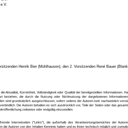
 e.V.
rsitzenden Henrik Bier (Mühlhausen), den 2. Vorsitzenden René Bauer (Blank
ie Aktualität, Korrektheit, Vollständigkeit oder Qualität der bereitgestellten Informationen.
 Art beziehen, die durch die Nutzung oder Nichtnutzung der dargebotenen Informatione
den sind grundsätzlich ausgeschlossen, sofern seitens der Autoren kein nachweislich vorsä
 unverbindlich. Die Autoren behalten es sich ausdrücklich vor, Teile der Seiten oder das ge
röffentlichung zeitweise oder endgültig einzustellen.
 fremde Internetseiten ("Links"), die außerhalb des Verantwortungsbereiches der Autore
n dem die Autoren von den Inhalten Kenntnis hatten und es ihnen technisch möglich und zumutb