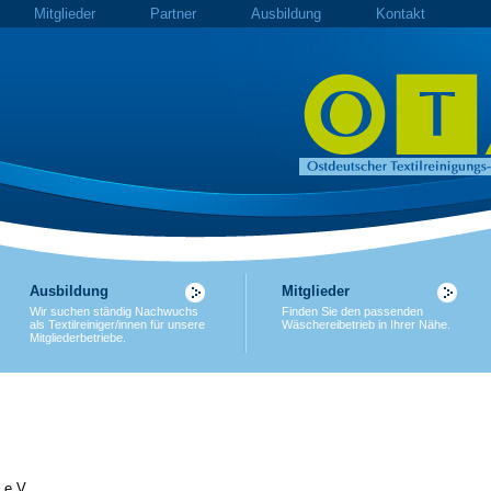
Mitglieder
Partner
Ausbildung
Kontakt
Ausbildung
Mitglieder
Wir suchen ständig Nachwuchs
Finden Sie den passenden
als Textilreiniger/innen für unsere
Wäschereibetrieb in Ihrer Nähe.
Mitgliederbetriebe.
 e.V.