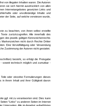
ei von illegalen Inhalten waren. Die Autoren
eren sie sich hiermit ausdrücklich von allen
igenen Internetangebotes gesetzten Links und
ehlerhafte oder unvollständige Inhalte und
eter der Seite, auf welche verwiesen wurde,
te zu beachten, von ihnen selbst erstellte
exte zurückzugreifen. Alle innerhalb des
gen des jeweils gültigen Kennzeichenrechts
ss Markenzeichen nicht durch Rechte Dritter
eiten. Eine Vervielfältigung oder Verwendung
he Zustimmung der Autoren nicht gestattet.
chriften) besteht, so erfolgt die Preisgabe
t - soweit technisch möglich und zumutbar -
 Teile oder einzelne Formulierungen dieses
 in ihrem Inhalt und ihrer Gültigkeit davon
ite ggf. mit zu verantworten sind. Dies kann
Seiten "Links" zu anderen Seiten im Internet
ler Unterseiten. Alle im Angebot aufgeführten