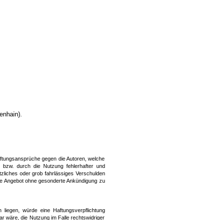
enhain).
 Haftungsansprüche gegen die Autoren, welche
n bzw. durch die Nutzung fehlerhafter und
tzliches oder grob fahrlässiges Verschulden
samte Angebot ohne gesonderte Ankündigung zu
n liegen, würde eine Haftungsverpflichtung
ar wäre, die Nutzung im Falle rechtswidriger