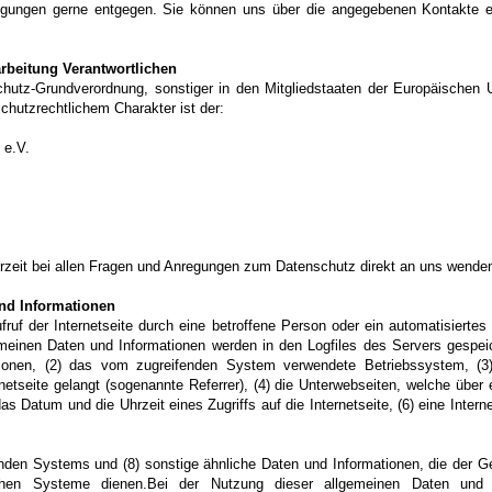
gungen gerne entgegen. Sie können uns über die angegebenen Kontakte er
arbeitung Verantwortlichen
chutz-Grundverordnung, sonstiger in den Mitgliedstaaten der Europäischen
hutzrechtlichem Charakter ist der:
 e.V.
erzeit bei allen Fragen und Anregungen zum Datenschutz direkt an uns wende
nd Informationen
ufruf der Internetseite durch eine betroffene Person oder ein automatisiert
meinen Daten und Informationen werden in den Logfiles des Servers gespeic
onen, (2) das vom zugreifenden System verwendete Betriebssystem, (3) 
etseite gelangt (sogenannte Referrer), (4) die Unterwebseiten, welche über
as Datum und die Uhrzeit eines Zugriffs auf die Internetseite, (6) eine Intern
enden Systems und (8) sonstige ähnliche Daten und Informationen, die der G
schen Systeme dienen.Bei der Nutzung dieser allgemeinen Daten und 