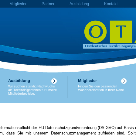
Mitglieder
Partner
Ausbildung
Kontakt
Ausbildung
Mitglieder
Wir suchen ständig Nachwuchs
Finden Sie den passenden
als Textilreiniger/innen für unsere
Wäschereibetrieb in Ihrer Nähe.
Mitgliederbetriebe.
 Informationspflicht der EU-Datenschutzgrundverordnung (DS-GVO) auf Basis 
m, dass Sie mit unserem Datenschutzmanagement zufrieden sind. Soll