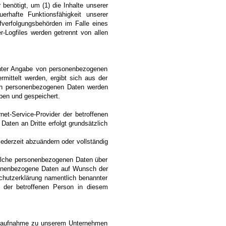
benötigt, um (1) die Inhalte unserer
uerhafte Funktionsfähigkeit unserer
fverfolgungsbehörden im Falle eines
r-Logfiles werden getrennt von allen
n unter Angabe von personenbezogenen
mittelt werden, ergibt sich aus der
enen personenbezogenen Daten werden
oben und gespeichert.
rnet-Service-Provider der betroffenen
aten an Dritte erfolgt grundsätzlich
jederzeit abzuändern oder vollständig
 welche personenbezogenen Daten über
ersonenbezogene Daten auf Wunsch der
chutzerklärung namentlich benannter
n der betroffenen Person in diesem
taktaufnahme zu unserem Unternehmen