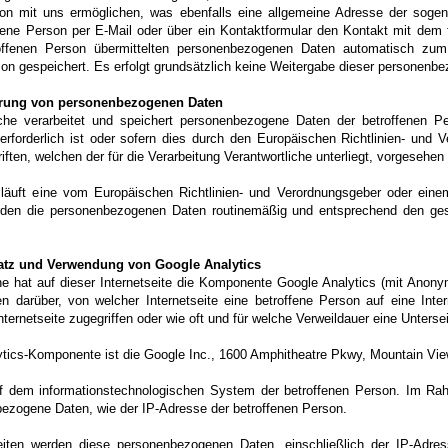
on mit uns ermöglichen, was ebenfalls eine allgemeine Adresse der sogen
fene Person per E-Mail oder über ein Kontaktformular den Kontakt mit dem f
offenen Person übermittelten personenbezogenen Daten automatisch zu
n gespeichert. Es erfolgt grundsätzlich keine Weitergabe dieser personenbe
rung von personenbezogenen Daten
liche verarbeitet und speichert personenbezogene Daten der betroffenen P
forderlich ist oder sofern dies durch den Europäischen Richtlinien- und 
ten, welchen der für die Verarbeitung Verantwortliche unterliegt, vorgesehen
 läuft eine vom Europäischen Richtlinien- und Verordnungsgeber oder ein
erden die personenbezogenen Daten routinemäßig und entsprechend den gese
tz und Verwendung von Google Analytics
che hat auf dieser Internetseite die Komponente Google Analytics (mit Anonym
n darüber, von welcher Internetseite eine betroffene Person auf eine Int
nternetseite zugegriffen oder wie oft und für welche Verweildauer eine Unterse
lytics-Komponente ist die Google Inc., 1600 Amphitheatre Pkwy, Mountain V
uf dem informationstechnologischen System der betroffenen Person. Im Ra
bezogene Daten, wie der IP-Adresse der betroffenen Person.
eiten werden diese personenbezogenen Daten, einschließlich der IP-Adre