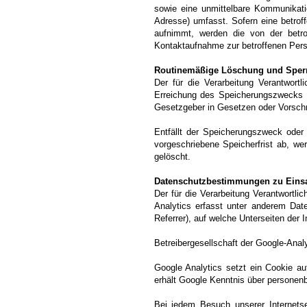
sowie eine unmittelbare Kommunikati
Adresse) umfasst. Sofern eine betrof
aufnimmt, werden die von der betr
Kontaktaufnahme zur betroffenen Perso
Routinemäßige Löschung und Sper
Der für die Verarbeitung Verantwort
Erreichung des Speicherungszwecks er
Gesetzgeber in Gesetzen oder Vorschrif
Entfällt der Speicherungszweck oder
vorgeschriebene Speicherfrist ab, w
gelöscht.
Datenschutzbestimmungen zu Einsa
Der für die Verarbeitung Verantwortli
Analytics erfasst unter anderem Date
Referrer), auf welche Unterseiten der I
Betreibergesellschaft der Google-Ana
Google Analytics setzt ein Cookie a
erhält Google Kenntnis über personen
Bei jedem Besuch unserer Internets