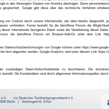
ogle in den Vereinigten Staaten von Amerika übertragen. Diese personenbez
a gespeichert. Google gibt diese über das technische Verfahren erhobe
g von Cookies durch unsere Internetseite, wie oben bereits dargestellt, je
owsers verhindern. Ferner besteht für die betroffene Person die Möglichkei
g dieser Internetseite bezogenen Daten sowie der Verarbeitung dieser Date
muss die betroffene Person ein Browser-Add-On unter dem Link https:/
den Datenschutzbestimmungen von Google können unter https://www.google.de/
/de.html abgerufen werden. Google Analytics wird unter diesem Link https://
r zuständigen Daten-Aufsichtsbehörde zu beschweren. Die einzelne
 bestellt. Die Kontaktdaten sind durch allgemeine Informationsquellen durch
d e.V.
·
c/o Deutscher Textilreinigungsverband e.V.
585 Berlin
|
Vereinsgericht: Erfurt