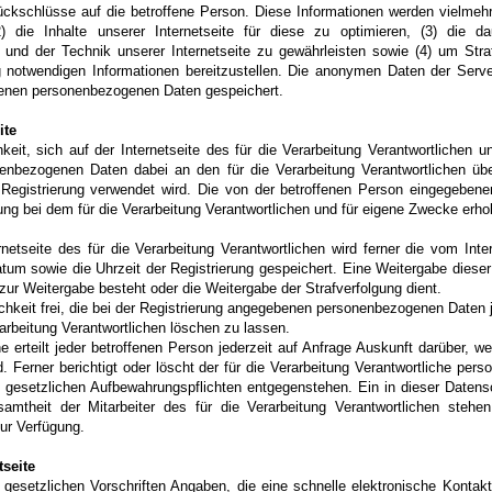
ückschlüsse auf die betroffene Person. Diese Informationen werden vielmehr 
(2) die Inhalte unserer Internetseite für diese zu optimieren, (3) die da
und der Technik unserer Internetseite zu gewährleisten sowie (4) um Stra
ng notwendigen Informationen bereitzustellen. Die anonymen Daten der Serve
benen personenbezogenen Daten gespeichert.
ite
hkeit, sich auf der Internetseite des für die Verarbeitung Verantwortliche
enbezogenen Daten dabei an den für die Verarbeitung Verantwortlichen über
e Registrierung verwendet wird. Die von der betroffenen Person eingegeb
dung bei dem für die Verarbeitung Verantwortlichen und für eigene Zwecke erh
rnetseite des für die Verarbeitung Verantwortlichen wird ferner die vom Inte
m sowie die Uhrzeit der Registrierung gespeichert. Eine Weitergabe dieser D
t zur Weitergabe besteht oder die Weitergabe der Strafverfolgung dient.
ichkeit frei, die bei der Registrierung angegebenen personenbezogenen Daten 
rbeitung Verantwortlichen löschen zu lassen.
che erteilt jeder betroffenen Person jederzeit auf Anfrage Auskunft darüber,
d. Ferner berichtigt oder löscht der für die Verarbeitung Verantwortliche p
 gesetzlichen Aufbewahrungspflichten entgegenstehen. Ein in dieser Datens
amtheit der Mitarbeiter des für die Verarbeitung Verantwortlichen stehe
r Verfügung.
tseite
on gesetzlichen Vorschriften Angaben, die eine schnelle elektronische Kon