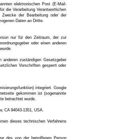
annten elektronischen Post (E-Mail-
ür die Verarbeitung Verantwortlichen
m Zwecke der Bearbeitung oder der
zogenen Daten an Dritte.
erson nur für den Zeitraum, der zur
Verordnungsgeber oder einen anderen
 wurde.
em anderen zuständigen Gesetzgeber
tzlichen Vorschriften gesperrt oder
isierungsfunktion) integriert. Google
ernetseite gekommen ist (sogenannte
ite betrachtet wurde.
iew, CA 94043-1351, USA.
hmen dieses technischen Verfahrens
sse des von der betroffenen Person